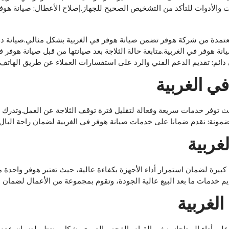
 والأدوات للتأكد من التشخيص الصحيح للجهاز.إصلاح الأعطال: صيانة هوف
ومعتمدة من شركة هوفر تضمن صيانة هوفر في الغربية بشكل مثالي.صيانة د
ة هوفر في الغربية.متابعة حالة الثلاجة بعد صيانتها من قبل صيانة هوفر ف
دائم: تقديم الدعم الفني والرد على استفسارات العملاء عن طريق الهاتف أو
ي الغربية
يث توفر خدمات سريعة وفعالة لتقليل فترة توقف الثلاجة عن العمل.وتدرك 
مونة: نقدم ضمانا على خدمات صيانة هوفر في الغربية لضمان راحة البال و
غربية
بيرة لضمان استمرار أداء الأجهزة بكفاءة عالية، حيث تعتبر هوفر واحدة م
 خدمات ما بعد البيع عالية الجودة، وتقوم بمجموعة من الأعمال لضمان صي
لغربية
لى أداء البوتاجاز.ينبغي القيام بالفحص الدوري بشكل منتظم لضمان عدم