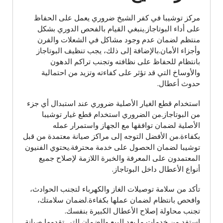
مركز توشيبا في كفر الشيخ ضروري يعمل على الحفاظ
على أداء البوتاجاز.ينبغي القيام بالفحص الدوري بشكل
منتظم لضمان عدم وجود مشاكل في الشعلات والفرن
وأجزاء الأمان.بالإضافة إلى ذلك، يجب تنظيف البوتاجاز
بانتظام للحفاظ على نظافته وتجنب تراكم الدهون
والأوساخ التي قد تؤثر على كفاءته وتزيد من احتمالية
حدوث أعطال.
استخدام قطع الغيار الأصلية ضروري عند استبدال أي جزء
من البوتاجاز.من الضروري استخدام قطع غيار توشيبا
الأصلية لضمان توافقها مع الجهاز واستمرار عمله
بكفاءة.من الأفضل التوجه إلى مراكز صيانة معتمدة من قبل
توشيبا لضمان الحصول على خدمة محترفة.يحتوي الفنيون
المعتمدون على المعرفة والخبرة اللازمة لإصلاح جميع
أنواع الأعطال داخل البوتاجاز.
تأكد من سلامة توصيلات الغاز والكهرباء لتجنب الحوادث،
وافحص بانتظام لضمان عملها بكفاءة.لضمان سلامتك،
تجنب محاولة إصلاح الأعطال الكبيرة بنفسك.
استفد من خدمات ما بعد البيع والضمان التي تقدمها صيانة