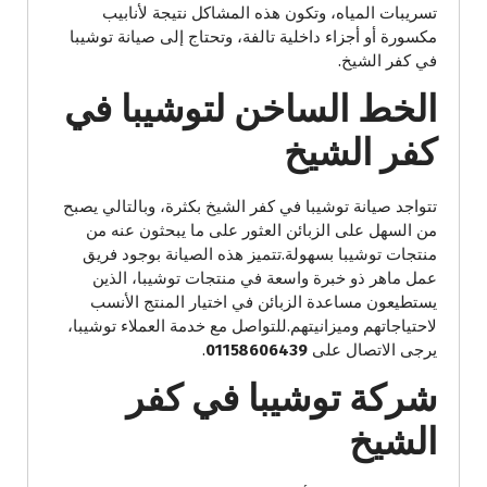
تسريبات المياه، وتكون هذه المشاكل نتيجة لأنابيب
مكسورة أو أجزاء داخلية تالفة، وتحتاج إلى صيانة توشيبا
في كفر الشيخ.
الخط الساخن لتوشيبا في
كفر الشيخ
تتواجد صيانة توشيبا في كفر الشيخ بكثرة، وبالتالي يصبح
من السهل على الزبائن العثور على ما يبحثون عنه من
منتجات توشيبا بسهولة.تتميز هذه الصيانة بوجود فريق
عمل ماهر ذو خبرة واسعة في منتجات توشيبا، الذين
يستطيعون مساعدة الزبائن في اختيار المنتج الأنسب
لاحتياجاتهم وميزانيتهم.للتواصل مع خدمة العملاء توشيبا،
يرجى الاتصال على
01158606439
.
شركة توشيبا في كفر
الشيخ