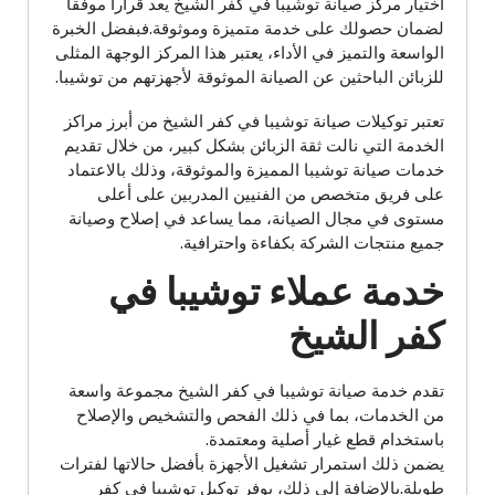
اختيار مركز صيانة توشيبا في كفر الشيخ يعد قرارا موفقا
لضمان حصولك على خدمة متميزة وموثوقة.فبفضل الخبرة
الواسعة والتميز في الأداء، يعتبر هذا المركز الوجهة المثلى
للزبائن الباحثين عن الصيانة الموثوقة لأجهزتهم من توشيبا.
تعتبر توكيلات صيانة توشيبا في كفر الشيخ من أبرز مراكز
الخدمة التي نالت ثقة الزبائن بشكل كبير، من خلال تقديم
خدمات صيانة توشيبا المميزة والموثوقة، وذلك بالاعتماد
على فريق متخصص من الفنيين المدربين على أعلى
مستوى في مجال الصيانة، مما يساعد في إصلاح وصيانة
جميع منتجات الشركة بكفاءة واحترافية.
خدمة عملاء توشيبا في
كفر الشيخ
تقدم خدمة صيانة توشيبا في كفر الشيخ مجموعة واسعة
من الخدمات، بما في ذلك الفحص والتشخيص والإصلاح
باستخدام قطع غيار أصلية ومعتمدة.
يضمن ذلك استمرار تشغيل الأجهزة بأفضل حالاتها لفترات
طويلة.بالإضافة إلى ذلك، يوفر توكيل توشيبا في كفر