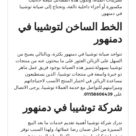
تسريبات المياه، وتكون هذه المشاكل نتيجة لأنابيب
مكسورة أو أجزاء داخلية تالفة، وتحتاج إلى صيانة توشيبا
في دمنهور.
الخط الساخن لتوشيبا في
دمنهور
تتواجد صيانة توشيبا في دمنهور بكثرة، وبالتالي يصبح من
السهل على الزبائن العثور على ما يبحثون عنه من منتجات
توشيبا بسهولة.تتميز هذه الصيانة بوجود فريق عمل ماهر
ذو خبرة واسعة في منتجات توشيبا، الذين يستطيعون
مساعدة الزبائن في اختيار المنتج الأنسب لاحتياجاتهم
وميزانيتهم.للتواصل مع خدمة العملاء توشيبا، يرجى الاتصال
على
01158606439
.
شركة توشيبا في دمنهور
تدرك شركة توشيبا أهمية تقديم خدمات ما بعد البيع
المميزة من أجل ضمان رضا عملائها، ولهذا السبب توفر