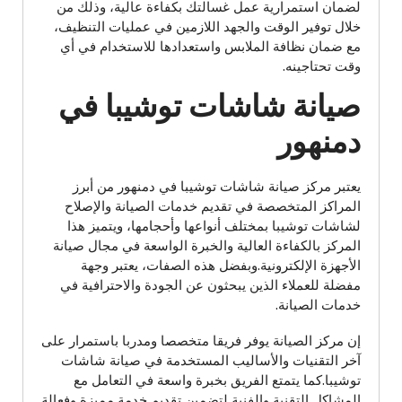
لضمان استمرارية عمل غسالتك بكفاءة عالية، وذلك من
خلال توفير الوقت والجهد اللازمين في عمليات التنظيف،
مع ضمان نظافة الملابس واستعدادها للاستخدام في أي
وقت تحتاجينه.
صيانة شاشات توشيبا في
دمنهور
يعتبر مركز صيانة شاشات توشيبا في دمنهور من أبرز
المراكز المتخصصة في تقديم خدمات الصيانة والإصلاح
لشاشات توشيبا بمختلف أنواعها وأحجامها، ويتميز هذا
المركز بالكفاءة العالية والخبرة الواسعة في مجال صيانة
الأجهزة الإلكترونية.وبفضل هذه الصفات، يعتبر وجهة
مفضلة للعملاء الذين يبحثون عن الجودة والاحترافية في
خدمات الصيانة.
إن مركز الصيانة يوفر فريقا متخصصا ومدربا باستمرار على
آخر التقنيات والأساليب المستخدمة في صيانة شاشات
توشيبا.كما يتمتع الفريق بخبرة واسعة في التعامل مع
المشاكل التقنية والفنية لتضمين تقديم خدمة مميزة وفعالة