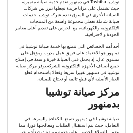
توشيبا Toshiba في دمنهور تقدم خدمة صيانة متميزة،
حيث تشتمل على مزايا فريدة تجعلها تبرز بين شركات
الصيانة الأخرى في السوق.تقدم شركة توشيبا خدمات
صيانة شاملة تغطي مجموعة واسعة من المنتجات
الإلكترونية والكهربائية، مع الحرص على تقديم أعلى معايير
الجودة والاحترافية.
أحد أهم الخصائص التي تتمتع بها خدمة صيانة توشيبا في
دمنهور هو الاعتماد على فريق عمل مدرب ومؤهل على
مستوى عال، إذ يحمل فني الصيانة خبرة واسعة في إصلاح
جميع أصناف الأجهزة الإلكترونية للشركة.يوفر مركز صيانة
توشيبا في دمنهور تغييرا سريعا وفعالا باستخدام قطع
الغيار الأصلية لأي قطع تالفة أو تحتاج للصيانة.
مركز صيانة توشيبا
بدمنهور
صيانة توشيبا في دمنهور تتمتع بالكفاءة والسرعة في
التعامل، حيث يتم استقبال الطلبات ومعالجتها فورا، مما
يضمن للعملاء الحصول على خدمة مميزة دون تأخير غير