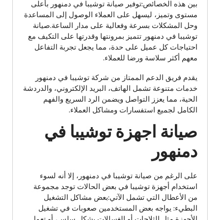
بين هذه الخصائص:توفير صيانة توشيبا في دمنهور بأعلى
مستوى وتميز، ليسهل على العملاء الوصول إلى المساعدة
وحل المشكلات بسرعة وفعالية على مدار الساعة.صيانة
توشيبا في دمنهور تتميز بمرونتها وقدرتها على التكيف مع
احتياجات كل عميل على حدة، مما يجعل تجربة التفاعل
معهم أكثر سلاسة ورضا للعملاء.
يقدم فريق الدعم الممتاز من شركة توشيبا في دمنهور
خدمات متنوعة تشمل الهاتف، البريد الإلكتروني، والدردشة
الحية، مما يعزز التواصل ويضمن الرد السريع والفهم
الكامل لجميع استفسارات ومشاكل العملاء.
صيانة اجهزة توشيبا في
دمنهور
على الرغم من صيانة توشيبا في دمنهور، إلا أنه لسوء
استخدام أجهزة توشيبا في بعض الحالات توجد مجموعة
من الأعطال التي تشمل الآتي:بعض مشاكل التشغيل
البطيء: يواجه بعض المستخدمين صعوبات في تشغيل
الأجهزة مثل الثلاجات أو الغسالات بشكل سلس، أو تعمل