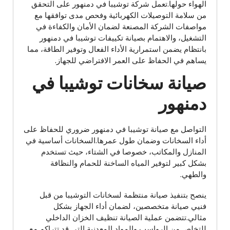
الهواء حولها.تعمل شركة توشيبا في دمنهور على التحقق
من سلامة التوصيلات الكهربائية وفحص مدى توافقها مع
مواصفات الشركة المصنعة لضمان الأمان والكفاءة في
التشغيل، والاهتمام بصيانة تكييفات توشيبا في دمنهور
بانتظام يضمن استمرارية الأداء الفعال وتوفير الطاقة، مما
يساهم في الحفاظ على العمر الافتراضي للجهاز.
صيانة سخانات توشيبا في
دمنهور
التواصل مع صيانة توشيبا في دمنهور ضروري للحفاظ على
أداء السخانات وضمان طول عمرها.السخانات أساسية في
المنازل والمكاتب، خصوصا في الشتاء، حيث تستخدم
بشكل كبير لتوفير المياه الساخنة للحمام والنظافة
والطهي.
ينصح بتنفيذ صيانة منتظمة لسخانات التوشيبا من قبل
فنيي صيانة متخصصين، لضمان أداء الجهاز بشكل
مثالي.تتضمن عملية الصيانة تنظيف الخزان الداخلي
للتخلص من الرواسب والمواد المعدنية التي قد تتراكم مع