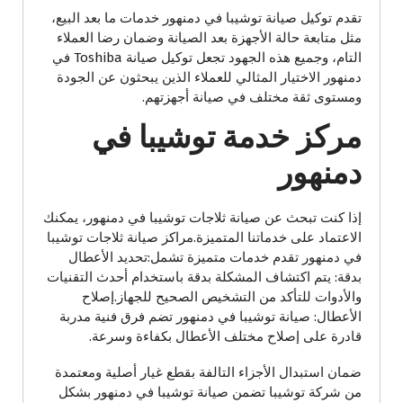
تقدم توكيل صيانة توشيبا في دمنهور خدمات ما بعد البيع،
مثل متابعة حالة الأجهزة بعد الصيانة وضمان رضا العملاء
التام، وجميع هذه الجهود تجعل توكيل صيانة Toshiba في
دمنهور الاختيار المثالي للعملاء الذين يبحثون عن الجودة
ومستوى ثقة مختلف في صيانة أجهزتهم.
مركز خدمة توشيبا في
دمنهور
إذا كنت تبحث عن صيانة ثلاجات توشيبا في دمنهور، يمكنك
الاعتماد على خدماتنا المتميزة.مراكز صيانة ثلاجات توشيبا
في دمنهور تقدم خدمات متميزة تشمل:تحديد الأعطال
بدقة: يتم اكتشاف المشكلة بدقة باستخدام أحدث التقنيات
والأدوات للتأكد من التشخيص الصحيح للجهاز.إصلاح
الأعطال: صيانة توشيبا في دمنهور تضم فرق فنية مدربة
قادرة على إصلاح مختلف الأعطال بكفاءة وسرعة.
ضمان استبدال الأجزاء التالفة بقطع غيار أصلية ومعتمدة
من شركة توشيبا تضمن صيانة توشيبا في دمنهور بشكل