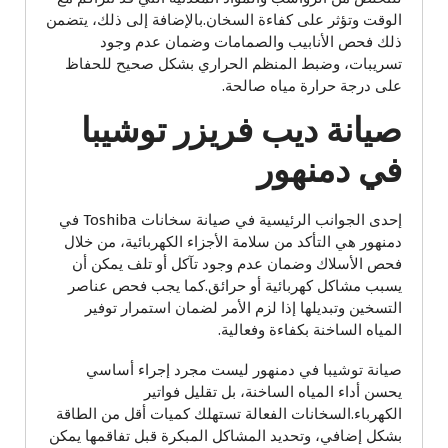
الوقت وتؤثر على كفاءة السخان.بالإضافة إلى ذلك، يتضمن
ذلك فحص الأنابيب والصمامات وضمان عدم وجود
تسريبات، وضبط المنظم الحراري بشكل صحيح للحفاظ
على درجة حرارة مياه صالحة.
صيانة ديب فريزر توشيبا
في دمنهور
إحدى الجوانب الرئيسية في صيانة سخانات Toshiba في
دمنهور هي التأكد من سلامة الأجزاء الكهربائية، من خلال
فحص الأسلاك وضمان عدم وجود تآكل أو تلف يمكن أن
يسبب مشاكل كهربائية أو حرائق.كما يجب فحص عناصر
التسخين وتبديلها إذا لزم الأمر لضمان استمرار توفير
المياه الساخنة بكفاءة وفعالية.
صيانة توشيبا في دمنهور ليست مجرد إجراء أساسي
يحسن أداء المياه الساخنة، بل تقليل فواتير
الكهرباء.السخانات الفعالة تستهلك كميات أقل من الطاقة
بشكل إضافي، وتحديد المشاكل المبكرة قبل تفاقمها يمكن