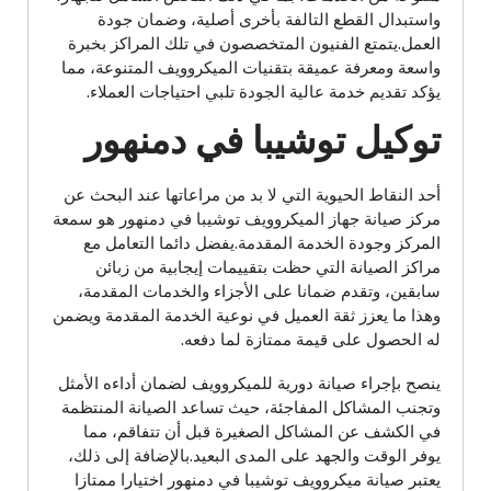
واستبدال القطع التالفة بأخرى أصلية، وضمان جودة
العمل.يتمتع الفنيون المتخصصون في تلك المراكز بخبرة
واسعة ومعرفة عميقة بتقنيات الميكروويف المتنوعة، مما
يؤكد تقديم خدمة عالية الجودة تلبي احتياجات العملاء.
توكيل توشيبا في دمنهور
أحد النقاط الحيوية التي لا بد من مراعاتها عند البحث عن
مركز صيانة جهاز الميكروويف توشيبا في دمنهور هو سمعة
المركز وجودة الخدمة المقدمة.يفضل دائما التعامل مع
مراكز الصيانة التي حظت بتقييمات إيجابية من زبائن
سابقين، وتقدم ضمانا على الأجزاء والخدمات المقدمة،
وهذا ما يعزز ثقة العميل في نوعية الخدمة المقدمة ويضمن
له الحصول على قيمة ممتازة لما دفعه.
ينصح بإجراء صيانة دورية للميكروويف لضمان أداءه الأمثل
وتجنب المشاكل المفاجئة، حيث تساعد الصيانة المنتظمة
في الكشف عن المشاكل الصغيرة قبل أن تتفاقم، مما
يوفر الوقت والجهد على المدى البعيد.بالإضافة إلى ذلك،
يعتبر صيانة ميكروويف توشيبا في دمنهور اختيارا ممتازا