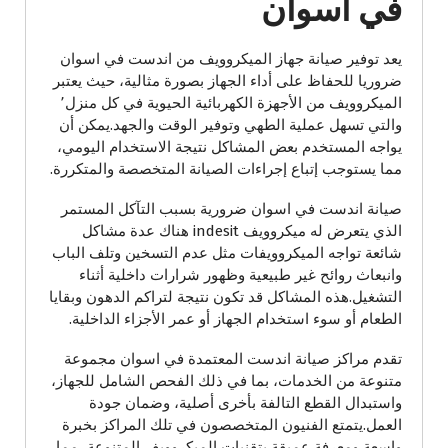
في اسوان
يعد توفير صيانة جهاز الميكروويف من اندست في اسوان
ضروريا للحفاظ على أداء الجهاز بصورة مثالية، حيث يعتبر
الميكروويف من الأجهزة الكهربائية الحيوية في كل منزل٬
والتي تسهل عملية الطهي وتوفير الوقت والجهد.يمكن أن
يواجه المستخدم بعض المشاكل نتيجة الاستخدام اليومي،
مما يستوجب إتباع إجراءات الصيانة المتخصصة والمتكررة.
صيانة اندست في اسوان ضرورية بسبب التآكل المستمر
الذي يتعرض له ميكروويف indesit هناك عدة مشاكل
شائعة تواجه الميكروويفات مثل عدم التسخين وتلف الباب
وانبعاث روائح غير طبيعية وظهور شرارات داخلية أثناء
التشغيل.هذه المشاكل قد تكون نتيجة لتراكم الدهون وبقايا
الطعام أو سوء استخدام الجهاز أو عمر الأجزاء الداخلية.
تقدم مراكز صيانة اندست المعتمدة في اسوان مجموعة
متنوعة من الخدمات، بما في ذلك الفحص الشامل للجهاز،
واستبدال القطع التالفة بأخرى أصلية، وضمان جودة
العمل.يتمتع الفنيون المتخصصون في تلك المراكز بخبرة
واسعة ومعرفة عميقة بتقنيات الميكروويف المتنوعة، مما