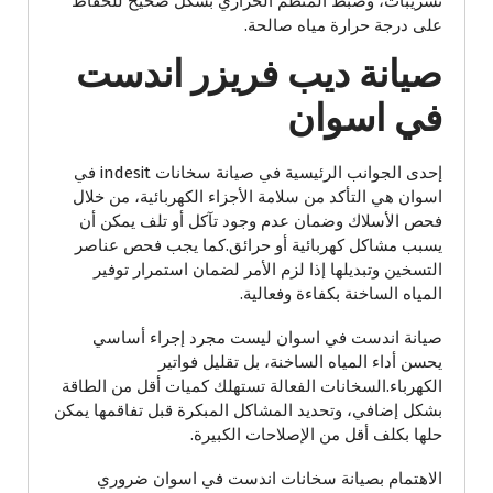
تسريبات، وضبط المنظم الحراري بشكل صحيح للحفاظ
على درجة حرارة مياه صالحة.
صيانة ديب فريزر اندست
في اسوان
إحدى الجوانب الرئيسية في صيانة سخانات indesit في
اسوان هي التأكد من سلامة الأجزاء الكهربائية، من خلال
فحص الأسلاك وضمان عدم وجود تآكل أو تلف يمكن أن
يسبب مشاكل كهربائية أو حرائق.كما يجب فحص عناصر
التسخين وتبديلها إذا لزم الأمر لضمان استمرار توفير
المياه الساخنة بكفاءة وفعالية.
صيانة اندست في اسوان ليست مجرد إجراء أساسي
يحسن أداء المياه الساخنة، بل تقليل فواتير
الكهرباء.السخانات الفعالة تستهلك كميات أقل من الطاقة
بشكل إضافي، وتحديد المشاكل المبكرة قبل تفاقمها يمكن
حلها بكلف أقل من الإصلاحات الكبيرة.
الاهتمام بصيانة سخانات اندست في اسوان ضروري