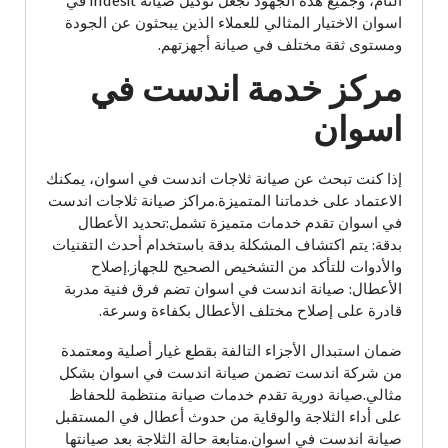
التام، وجميع هذه الجهود تجعل توكيل صيانة indesit في
اسوان الاختيار المثالي للعملاء الذين يبحثون عن الجودة
ومستوى ثقة مختلف في صيانة أجهزتهم.
مركز خدمة اندست في
اسوان
إذا كنت تبحث عن صيانة ثلاجات اندست في اسوان، يمكنك
الاعتماد على خدماتنا المتميزة.مراكز صيانة ثلاجات اندست
في اسوان تقدم خدمات متميزة تشمل:تحديد الأعطال
بدقة: يتم اكتشاف المشكلة بدقة باستخدام أحدث التقنيات
والأدوات للتأكد من التشخيص الصحيح للجهاز.إصلاح
الأعطال: صيانة اندست في اسوان تضم فرق فنية مدربة
قادرة على إصلاح مختلف الأعطال بكفاءة وسرعة.
ضمان استبدال الأجزاء التالفة بقطع غيار أصلية ومعتمدة
من شركة اندست تضمن صيانة اندست في اسوان بشكل
مثالي.صيانة دورية تقدم خدمات صيانة منتظمة للحفاظ
على أداء الثلاجة والوقاية من حدوث أعطال في المستقبل
صيانة اندست في اسوان.متابعة حالة الثلاجة بعد صيانتها