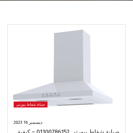
صيانة شفاط بيورتي
ديسمبر 16 2023
صيانة شفاط بيورتي 01100786152 – كيفية