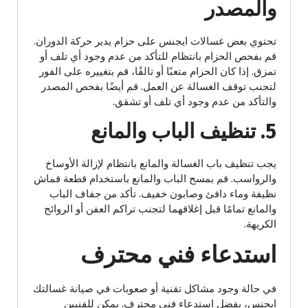
والمصدر
تحتوي بعض غسالات ايجنس على حزام يدير حركة الدوران.
قم بفحص الحزام بانتظام للتأكد من عدم وجود أي تلف أو
تمزق. إذا كان الحزام متعبًا أو تالفًا، قم بتغييره على الفور
لتجنب توقف الغسالة عن العمل. قم أيضًا بفحص المصدر
والتأكد من عدم وجود أي تلف أو تشقق.
5. تنظيف الباب والمانع
يجب تنظيف باب الغسالة والمانع بانتظام لإزالة الأوساخ
والرواسب. قم بمسح الباب والمانع باستخدام قطعة قماش
نظيفة وماء دافئ وصابون خفيف. تأكد من جفاف الباب
والمانع تمامًا قبل إغلاقهما لتجنب تراكم العفن أو الروائح
الكريهة.
استدعاء فني محترف
في حالة وجود مشاكل تقنية أو صعوبات في صيانة غسالتك
ايجنس، يفضل استدعاء فني محترف. يمكن للفنيين